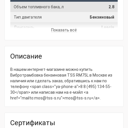
Объем топливного бака, л
2.8
Тип двигателя
Бензиновый
Двигатель
Loncin
Показать всё
Гарантия
Производитель
ТСС
Описание
Гарантия
12 месяцев
СтранаПроисхождения
РОССИЯ
В нашем интернет-магазине можно купить
Вибротрамбовка бензиновая TSS RM75L в Москве из
Основные характеристики
наличия или сделать заказ, обратившись к нам по
телефону <span class="ya-phone-a">8 8 (495) 134-55-
Мощность, кВт
5
30</span> или написав нам на е-мэйл <a
href="mailto:mos@tss-s.ru">mos@tss-s.ru</a>.
Вид топлива
Бензин
Модель двигателя
G168F
Мощность, л.с.
6.5
Сертификаты