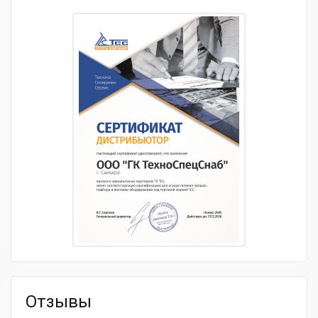
Глубина уплотнения, мм
650
Центробежная сила, кН
10
Размер башмака, мм
330х285
Скорость, м/мин
10-13
Величина хода, мм
60
Частота ударов в минуту
450-660
Дополнительное оборудование
73317
Тип товара
Вибротрамбовка бензиновая
Модель товара
TSS RM75L
Габаритные размеры и вес
Габариты, мм
770х420х1070
Масса, кг
79
Отзывы