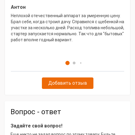
Антон
Ми
Неплохой отечественный аппарат за умеренную цену.
Хо
Брал себе, когда строил дачу. Справился с щебенкой на
уп
участке за несколько дней. Расход топлива небольшой,
кл
стартер запускается нормально. Так что для "бытовых"
ре
работ вполне годный вариант.
пр
Добавить отзыв
Вопрос - ответ
Задайте свой вопрос!
Еще никто не задал вопрос по этому товару. Будьте