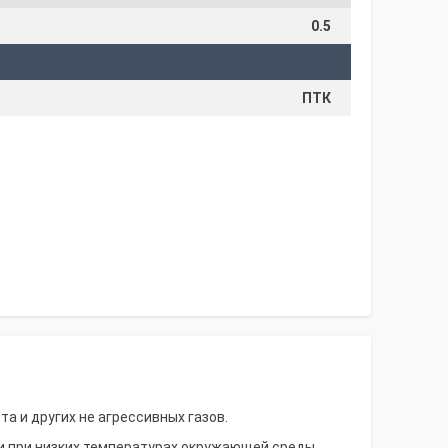
0.5
ПТК
та и других не агрессивных газов.
и при низких температурах окружающей среды.