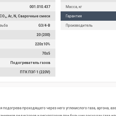
001.010.437
Масса, кг
CO₂, Аr, N, Сварочные смеси
Гарантия
зьба
G3/4-B
Производитель
20 (200)
220±10%
70±5
Подогреватель газов
ПТК ПЭГ-1 (220V)
 подогрева проходящего через него углекислого газа, аргона, азо
низмов редукторов и регуляторов при больших расходах газа ил