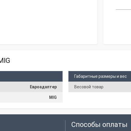
MIG
Габаритные размеры и вес
Евроадаптер
Весовой товар
MIG
Способы оплаты