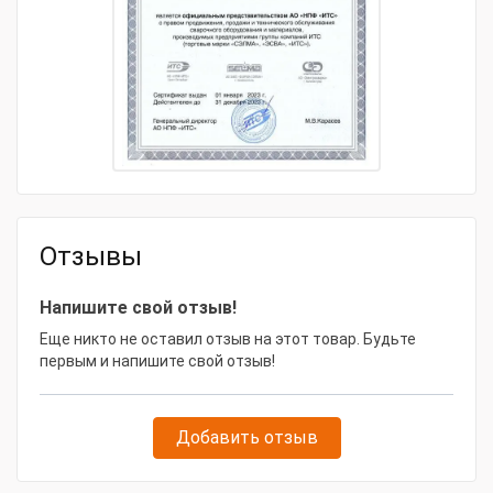
Дополнительное
40369. 27646. 30170.
оборудование
51342
Тип товара
Сварочный выпрямитель
Модель товара
СЭЛМА ВДМ-560
Габаритные размеры и вес
Габариты, мм
670х450х580
Отзывы
Масса, кг
137
Напишите свой отзыв!
Еще никто не оставил отзыв на этот товар. Будьте
первым и напишите свой отзыв!
Добавить отзыв