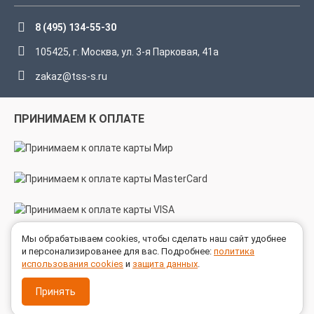
8 (495) 134-55-30
105425, г. Москва, ул. 3-я Парковая, 41а
zakaz@tss-s.ru
ПРИНИМАЕМ К ОПЛАТЕ
Мы обрабатываем cookies, чтобы сделать наш сайт удобнее
МЫ В СОЦСЕТЯХ
и персонализированее для вас. Подробнее:
политика
использования cookies
и
защита данных
.
Принять
© 2005 - 2026 ГК ТехноСпецСнаб