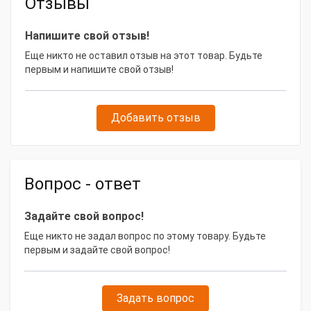
Отзывы
Напряжение, В
380
Сварочный ток max
1000
Напишите свой отзыв!
Еще никто не оставил отзыв на этот товар. Будьте
Частота, Гц
50/60
первым и напишите свой отзыв!
КПД, %
89
Сварочный ток, А
1000
Добавить отзыв
Диаметр проволоки min
2
Сварочный ток min
50
Вопрос - ответ
Диаметр проволоки max
6
Тип исполнения
Инверторный
Задайте свой вопрос!
Дополнительное
35270. 40455. 69095.
Еще никто не задал вопрос по этому товару. Будьте
оборудование
69094
первым и задайте свой вопрос!
Тип товара
Сварочный аппарат
Модель товара
Задать вопрос
AOTAI ASAW 1000 II