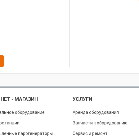
От сотрудничества с вашей комп
Надеемся на продолжение совме
С уважением,
Фомичев Роман Павлович
НЕТ - МАГАЗИН
УСЛУГИ
ельное оборудование
Аренда оборудования
останции
Запчасти к оборудованию
ленные парогенераторы
Сервис и ремонт