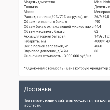
Модель двигателя
Mitsubis
Топливо
Дизельно
Масло
Минераль
Расход топлива(50%/70% загрузка), л/ч
26,7/39,0
Объем топливного бака, л
490
Объем бака с охлаждающей жидкостью, л
44,4
Объем масляного бака, л
62
Аккумуляторная батарея
145G51 x 
Габариты, мм
4000×140
Вес с полной заправкой, кг
4860
Звуковое давление, дБ/7м
66
Оценочная стоимость - 3 000 000 руб/шт
* Оценочная стоимость - цена которую Арендатор 
Доставка
При заказе с нашего сайта мы осуществляем доста
и области.