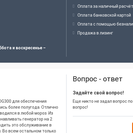
Оплата за наличный расчё
Оплата банковской картой
Оплата с помощью безнали
Продажа в лизинг
ббота и воскресенье –
Вопрос - ответ
Фомичев Р.П.
Задайте свой вопрос!
SDG300 для обеспечения
Благодарю за оперативную постав
Еще никто не задал вопрос по
ись более полугода. Отлично
круглосуточном наблюдением опе
вопрос!
водился в любой мороз. Из
проведения работ. На протяжени
анавливать генератор на 2
поставка топлива, дизель генера
одить это обслуживание в
отключения.
и. Во всем остальном только