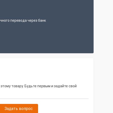
т
чного перевода через банк
ку дизель генератора 200 кВт в аренду, с
 этому товару. Будьте первым и задайте свой
ратора и организацией бытовки, для
и месяца работы обеспечена регулярная
тор отработал без единого внепланового
Задать вопрос