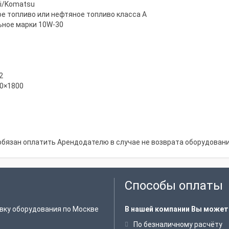
hi/Komatsu
е топливо или нефтяное топливо класса А
ное марки 10W-30
2
0×1800
обязан оплатить Арендодателю в случае не возврата оборудовани
Способы оплаты
вку оборудования по Москве
В нашей компании Вы может
По безналичному расчёту