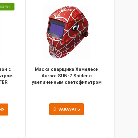
аличии
еон с
Маска сварщика Хамелеон
ьтром
Aurora SUN-7 Spider с
TER
увеличенным светофильтром
ЗАКАЗАТЬ
НУ