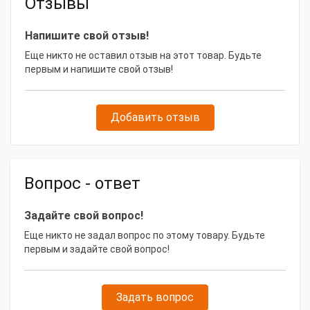
Отзывы
ПВ, %
60
Сварочный ток, А
550
Напишите свой отзыв!
Еще никто не оставил отзыв на этот товар. Будьте
Диаметр проволоки min
1
первым и напишите свой отзыв!
Диаметр проволоки max
1.2
Тип исполнения
Декомпакт
Добавить отзыв
Дополнительное
28676. 51344. 29186.
оборудование
24852
Тип товара
Сварочный полуавтомат
Вопрос - ответ
Модель товара
EWM Alpha Q 551 MM 2DV FDW
Задайте свой вопрос!
Габаритные размеры и вес
Еще никто не задал вопрос по этому товару. Будьте
Габариты, мм
1100х680х1000
первым и задайте свой вопрос!
Масса, кг
158
Задать вопрос