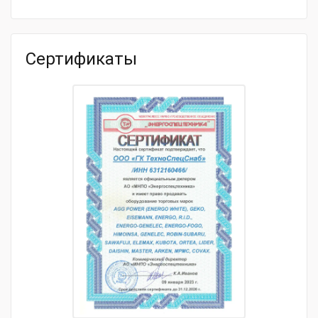
товара
под шланг
Модель
PTD405T, PTD406, PTX401, PTX401T,
товара
PTV406T 480-10010-17
Сертификаты