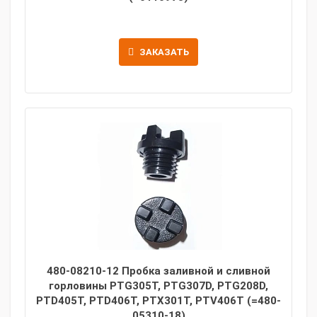
ЗАКАЗАТЬ
480-08210-12 Пробка заливной и сливной
горловины PTG305T, PTG307D, PTG208D,
PTD405T, PTD406T, PTX301T, PTV406T (=480-
05310-18)