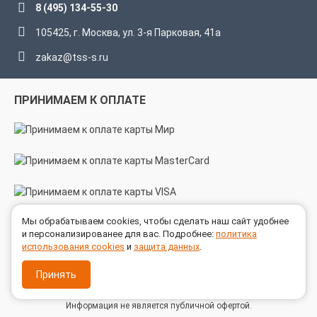
8 (495) 134-55-30
105425, г. Москва, ул. 3-я Парковая, 41а
zakaz@tss-s.ru
ПРИНИМАЕМ К ОПЛАТЕ
Мы обрабатываем cookies, чтобы сделать наш сайт удобнее
МЫ В СОЦСЕТЯХ
и персонализированее для вас. Подробнее:
политика
использования cookies
и
защита данных
.
Принять
© 2005 - 2026 ГК ТехноСпецСнаб
Информация не является публичной офертой.